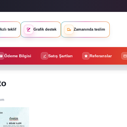
ızlı teklif
Grafik destek
Zamanında teslim
Ödeme Bilgisi
Satış Şartları
Referanslar
to
rım