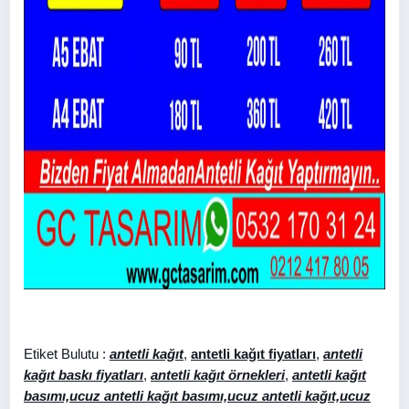
Etiket Bulutu :
antetli kağıt
,
antetli kağıt fiyatları
,
antetli
kağıt baskı fiyatları
,
antetli kağıt örnekleri
,
antetli kağıt
basımı,ucuz antetli kağıt basımı,ucuz antetli kağıt,ucuz