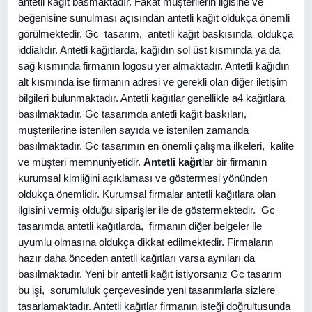
antetli kağıt basmaktadır. Fakat müşterilerin ilgisine ve
beğenisine sunulması açısından antetli kağıt oldukça önemli
görülmektedir. Gc tasarım, antetli kağıt baskısında oldukça
iddialıdır. Antetli kağıtlarda, kağıdın sol üst kısmında ya da
sağ kısmında firmanın logosu yer almaktadır. Antetli kağıdın
alt kısmında ise firmanın adresi ve gerekli olan diğer iletişim
bilgileri bulunmaktadır. Antetli kağıtlar genellikle a4 kağıtlara
basılmaktadır. Gc tasarımda antetli kağıt baskıları,
müşterilerine istenilen sayıda ve istenilen zamanda
basılmaktadır. Gc tasarımın en önemli çalışma ilkeleri, kalite
ve müşteri memnuniyetidir.
Antetli kağıt
lar bir firmanın
kurumsal kimliğini açıklaması ve göstermesi yönünden
oldukça önemlidir. Kurumsal firmalar antetli kağıtlara olan
ilgisini vermiş olduğu siparişler ile de göstermektedir. Gc
tasarımda antetli kağıtlarda, firmanın diğer belgeler ile
uyumlu olmasına oldukça dikkat edilmektedir. Firmaların
hazır daha önceden antetli kağıtları varsa aynıları da
basılmaktadır. Yeni bir antetli kağıt istiyorsanız Gc tasarım
bu işi, sorumluluk çerçevesinde yeni tasarımlarla sizlere
tasarlamaktadır. Antetli kağıtlar firmanın isteği doğrultusunda