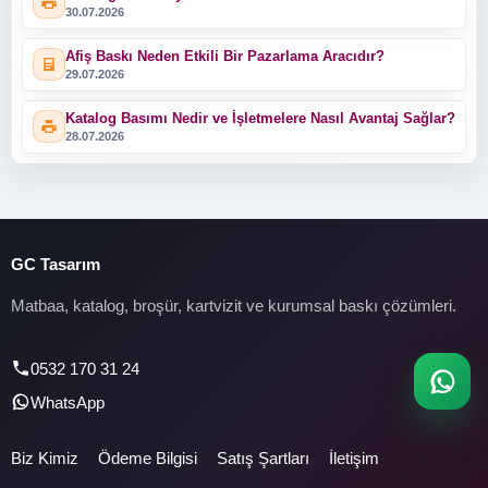
30.07.2026
Afiş Baskı Neden Etkili Bir Pazarlama Aracıdır?
29.07.2026
Katalog Basımı Nedir ve İşletmelere Nasıl Avantaj Sağlar?
28.07.2026
GC Tasarım
Matbaa, katalog, broşür, kartvizit ve kurumsal baskı çözümleri.
0532 170 31 24
WhatsApp
Biz Kimiz
Ödeme Bilgisi
Satış Şartları
İletişim