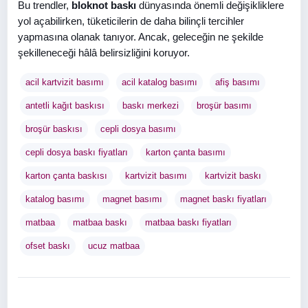
Bu trendler,
bloknot baskı
dünyasında önemli değişikliklere
yol açabilirken, tüketicilerin de daha bilinçli tercihler
yapmasına olanak tanıyor. Ancak, geleceğin ne şekilde
şekilleneceği hâlâ belirsizliğini koruyor.
acil kartvizit basımı
acil katalog basımı
afiş basımı
antetli kağıt baskısı
baskı merkezi
broşür basımı
broşür baskısı
cepli dosya basımı
cepli dosya baskı fiyatları
karton çanta basımı
karton çanta baskısı
kartvizit basımı
kartvizit baskı
katalog basımı
magnet basımı
magnet baskı fiyatları
matbaa
matbaa baskı
matbaa baskı fiyatları
ofset baskı
ucuz matbaa