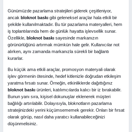
Günümüzde pazarlama stratejileri giderek çeşitleniyor,
ancak
bloknot baskı
gibi geleneksel araçlar hala etkili bir
şekilde kullanılmaktadır. Bu tür pazarlama materyalleri, hem
iş toplantılarında hem de günlük hayatta işlevsellik sunar.
Özellikle,
bloknot baskı
sayesinde markanızın
görünürlüğünü artırmak mümkün hale gelir. Kullanıcılar not
alırken, aynı zamanda markanızla sürekli bir bağlantı
kurarlar.
Bu küçük ama etkili araçlar, promosyon materyali olarak
işlev görmenin ötesinde, hedef kitlenizle doğrudan etkileşim
yaratma fırsatı sunar. Örneğin, etkinliklerde dağıttığınız
bloknot baskı
ürünleri, katılımcılarda kalıcı bir iz bırakabilir.
Bunun yanı sıra, kişisel dokunuşlar eklenerek müşteri
bağlılığı artırılabilir. Dolayısıyla, bloknotların pazarlama
stratejinizdeki yerini küçümsememek gerekir. Onları bir fırsat
olarak görüp, nasıl daha yaratıcı kullanabileceğinizi
düşünmelisiniz.