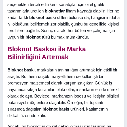
seçenekleri tercih edilirken, sanatçılar için özel grafik
tasarımlarla üretilen
bloknotlar
ilham kaynağı olabilir. Her ne
kadar farklı
bloknot baskı
stilleri bulunsa da, hangisinin daha
iyi olduğunu belirlemek zor olabilir, çünkü bu genellikle kişisel
tercihlere bağlıdır. Sonuç olarak, her bülten ve çalışma için
uygun bir
bloknot türü
bulmak mümkündür.
Bloknot Baskısı ile Marka
Bilinirliğini Artırmak
Bloknot baskı
, markaların tanınırlığını artırmak için etkili bir
araçtır. Bu, hem düşük maliyetli hem de kullanışlı bir
promosyon malzemesi olarak karşımıza çıkar. Günlük iş
hayatında sıkça kullanılan bloknotlar, insanların elinde sürekli
olarak dolaşır. Böylece, markanızın logosu ve iletişim bilgileri
potansiyel müşterilere ulaşabilir. Örneğin, bir toplantı
sırasında dağıtılan
bloknot baskı
ürünleri, katılımcının
dikkati üzerinde kalır.
Ancak, bir bloknotun dikkat çekici olması için tasarımına