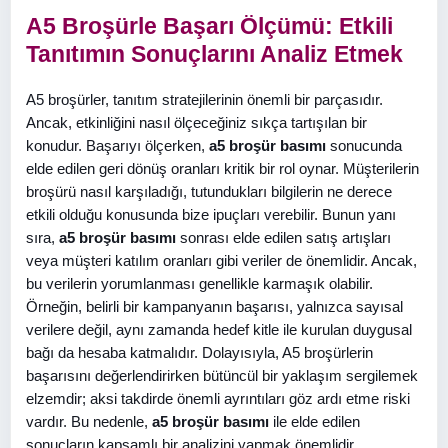
A5 Broşürle Başarı Ölçümü: Etkili
Tanıtımın Sonuçlarını Analiz Etmek
A5 broşürler, tanıtım stratejilerinin önemli bir parçasıdır.
Ancak, etkinliğini nasıl ölçeceğiniz sıkça tartışılan bir
konudur. Başarıyı ölçerken,
a5 broşür basımı
sonucunda
elde edilen geri dönüş oranları kritik bir rol oynar. Müşterilerin
broşürü nasıl karşıladığı, tutundukları bilgilerin ne derece
etkili olduğu konusunda bize ipuçları verebilir. Bunun yanı
sıra,
a5 broşür basımı
sonrası elde edilen satış artışları
veya müşteri katılım oranları gibi veriler de önemlidir. Ancak,
bu verilerin yorumlanması genellikle karmaşık olabilir.
Örneğin, belirli bir kampanyanın başarısı, yalnızca sayısal
verilere değil, aynı zamanda hedef kitle ile kurulan duygusal
bağı da hesaba katmalıdır. Dolayısıyla, A5 broşürlerin
başarısını değerlendirirken bütüncül bir yaklaşım sergilemek
elzemdir; aksi takdirde önemli ayrıntıları göz ardı etme riski
vardır. Bu nedenle,
a5 broşür basımı
ile elde edilen
sonuçların kapsamlı bir analizini yapmak önemlidir.