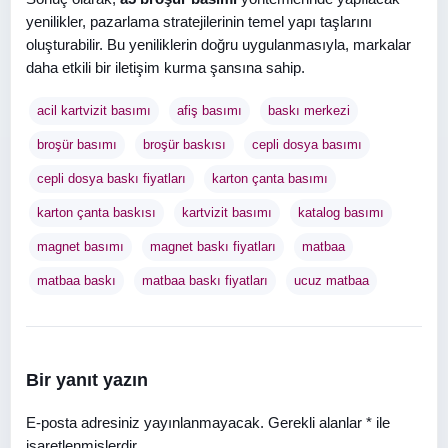
yenilikler, pazarlama stratejilerinin temel yapı taşlarını
oluşturabilir. Bu yeniliklerin doğru uygulanmasıyla, markalar
daha etkili bir iletişim kurma şansına sahip.
acil kartvizit basımı
afiş basımı
baskı merkezi
broşür basımı
broşür baskısı
cepli dosya basımı
cepli dosya baskı fiyatları
karton çanta basımı
karton çanta baskısı
kartvizit basımı
katalog basımı
magnet basımı
magnet baskı fiyatları
matbaa
matbaa baskı
matbaa baskı fiyatları
ucuz matbaa
Bir yanıt yazın
E-posta adresiniz yayınlanmayacak.
Gerekli alanlar
*
ile
işaretlenmişlerdir