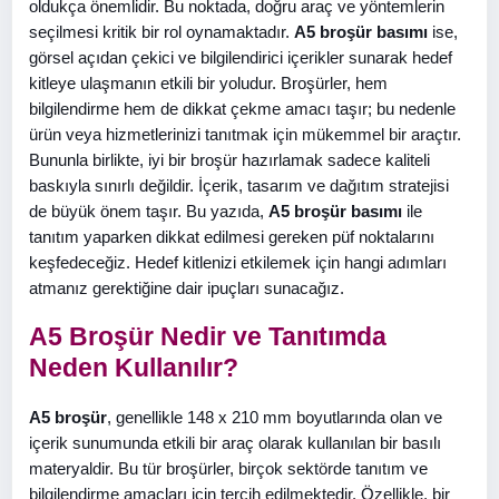
oldukça önemlidir. Bu noktada, doğru araç ve yöntemlerin
seçilmesi kritik bir rol oynamaktadır.
A5 broşür basımı
ise,
görsel açıdan çekici ve bilgilendirici içerikler sunarak hedef
kitleye ulaşmanın etkili bir yoludur. Broşürler, hem
bilgilendirme hem de dikkat çekme amacı taşır; bu nedenle
ürün veya hizmetlerinizi tanıtmak için mükemmel bir araçtır.
Bununla birlikte, iyi bir broşür hazırlamak sadece kaliteli
baskıyla sınırlı değildir. İçerik, tasarım ve dağıtım stratejisi
de büyük önem taşır. Bu yazıda,
A5 broşür basımı
ile
tanıtım yaparken dikkat edilmesi gereken püf noktalarını
keşfedeceğiz. Hedef kitlenizi etkilemek için hangi adımları
atmanız gerektiğine dair ipuçları sunacağız.
A5 Broşür Nedir ve Tanıtımda
Neden Kullanılır?
A5 broşür
, genellikle 148 x 210 mm boyutlarında olan ve
içerik sunumunda etkili bir araç olarak kullanılan bir basılı
materyaldir. Bu tür broşürler, birçok sektörde tanıtım ve
bilgilendirme amaçları için tercih edilmektedir. Özellikle, bir