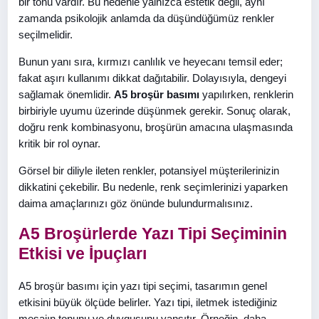
bir tonu vardır. Bu nedenle yalnızca estetik değil, aynı
zamanda psikolojik anlamda da düşündüğümüz renkler
seçilmelidir.
Bunun yanı sıra, kırmızı canlılık ve heyecanı temsil eder;
fakat aşırı kullanımı dikkat dağıtabilir. Dolayısıyla, dengeyi
sağlamak önemlidir.
A5 broşür basımı
yapılırken, renklerin
birbiriyle uyumu üzerinde düşünmek gerekir. Sonuç olarak,
doğru renk kombinasyonu, broşürün amacına ulaşmasında
kritik bir rol oynar.
Görsel bir diliyle ileten renkler, potansiyel müşterilerinizin
dikkatini çekebilir. Bu nedenle, renk seçimlerinizi yaparken
daima amaçlarınızı göz önünde bulundurmalısınız.
A5 Broşürlerde Yazı Tipi Seçiminin
Etkisi ve İpuçları
A5 broşür basımı için yazı tipi seçimi, tasarımın genel
etkisini büyük ölçüde belirler. Yazı tipi, iletmek istediğiniz
mesajın tonunu ve duygusunu yansıtır. Örneğin, daha