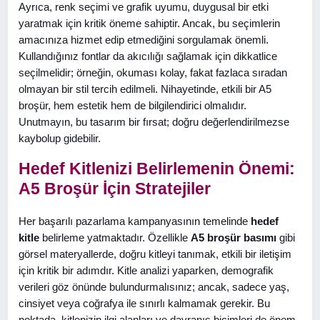
Ayrıca, renk seçimi ve grafik uyumu, duygusal bir etki
yaratmak için kritik öneme sahiptir. Ancak, bu seçimlerin
amacınıza hizmet edip etmediğini sorgulamak önemli.
Kullandığınız fontlar da akıcılığı sağlamak için dikkatlice
seçilmelidir; örneğin, okuması kolay, fakat fazlaca sıradan
olmayan bir stil tercih edilmeli. Nihayetinde, etkili bir A5
broşür, hem estetik hem de bilgilendirici olmalıdır.
Unutmayın, bu tasarım bir fırsat; doğru değerlendirilmezse
kaybolup gidebilir.
Hedef Kitlenizi Belirlemenin Önemi:
A5 Broşür İçin Stratejiler
Her başarılı pazarlama kampanyasının temelinde
hedef
kitle
belirleme yatmaktadır. Özellikle
A5 broşür basımı
gibi
görsel materyallerde, doğru kitleyi tanımak, etkili bir iletişim
için kritik bir adımdır. Kitle analizi yaparken, demografik
verileri göz önünde bulundurmalısınız; ancak, sadece yaş,
cinsiyet veya coğrafya ile sınırlı kalmamak gerekir. Bu
noktada, kitlenizin ilgi alanları ve davranış biçimleri de önem