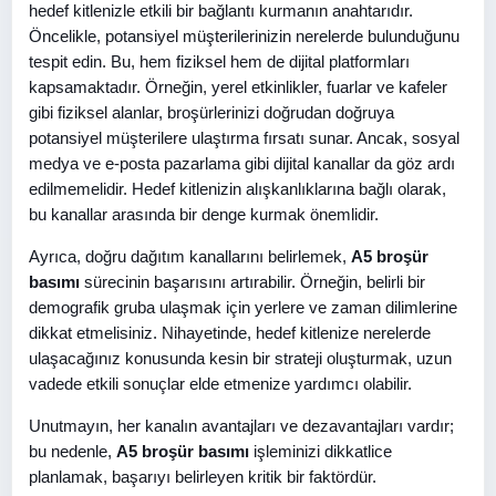
hedef kitlenizle etkili bir bağlantı kurmanın anahtarıdır.
Öncelikle, potansiyel müşterilerinizin nerelerde bulunduğunu
tespit edin. Bu, hem fiziksel hem de dijital platformları
kapsamaktadır. Örneğin, yerel etkinlikler, fuarlar ve kafeler
gibi fiziksel alanlar, broşürlerinizi doğrudan doğruya
potansiyel müşterilere ulaştırma fırsatı sunar. Ancak, sosyal
medya ve e-posta pazarlama gibi dijital kanallar da göz ardı
edilmemelidir. Hedef kitlenizin alışkanlıklarına bağlı olarak,
bu kanallar arasında bir denge kurmak önemlidir.
Ayrıca, doğru dağıtım kanallarını belirlemek,
A5 broşür
basımı
sürecinin başarısını artırabilir. Örneğin, belirli bir
demografik gruba ulaşmak için yerlere ve zaman dilimlerine
dikkat etmelisiniz. Nihayetinde, hedef kitlenize nerelerde
ulaşacağınız konusunda kesin bir strateji oluşturmak, uzun
vadede etkili sonuçlar elde etmenize yardımcı olabilir.
Unutmayın, her kanalın avantajları ve dezavantajları vardır;
bu nedenle,
A5 broşür basımı
işleminizi dikkatlice
planlamak, başarıyı belirleyen kritik bir faktördür.