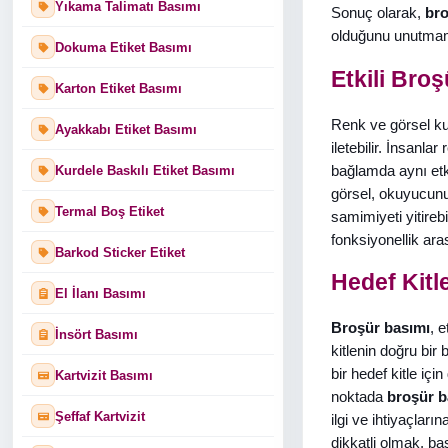
Yıkama Talimatı Basımı
Sonuç olarak,
bro
olduğunu unutmam
Dokuma Etiket Basımı
Etkili Bro
Karton Etiket Basımı
Renk ve görsel kul
Ayakkabı Etiket Basımı
iletebilir. İnsanla
bağlamda aynı etki
Kurdele Baskılı Etiket Basımı
görsel, okuyucunu
Termal Boş Etiket
samimiyeti yitireb
fonksiyonellik aras
Barkod Sticker Etiket
Hedef Kitl
El İlanı Basımı
Broşür basımı
, 
İnsört Basımı
kitlenin doğru bir
bir hedef kitle iç
Kartvizit Basımı
noktada
broşür b
Şeffaf Kartvizit
ilgi ve ihtiyaçları
dikkatli olmak, b