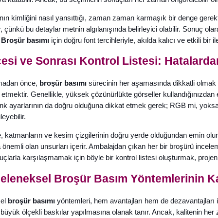
nın kimliğini nasıl yansıttığı, zaman zaman karmaşık bir denge gerekt
r, çünkü bu detaylar metnin algılanışında belirleyici olabilir. Sonuç ola
.
Broşür basımı
için doğru font tercihleriyle, akılda kalıcı ve etkili bir i
si ve Sonrası Kontrol Listesi: Hatalarda
amadan önce,
broşür basımı
sürecinin her aşamasında dikkatli olmak 
 etmektir. Genellikle, yüksek çözünürlükte görseller kullandığınızdan 
 renk ayarlarının da doğru olduğuna dikkat etmek gerek; RGB mi, yok
leyebilir.
, katmanların ve kesim çizgilerinin doğru yerde olduğundan emin olu
emli olan unsurları içerir. Ambalajdan çıkan her bir broşürü incelem
arla karşılaşmamak için böyle bir kontrol listesi oluşturmak, projenizi
 Geleneksel Broşür Basım Yöntemlerinin Ka
sel
broşür basımı
yöntemleri, hem avantajları hem de dezavantajları il
büyük ölçekli baskılar yapılmasına olanak tanır. Ancak, kalitenin her 