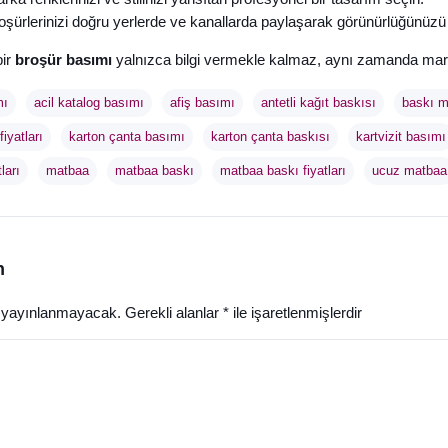
oşürlerinizi doğru yerlerde ve kanallarda paylaşarak görünürlüğünüzü a
bir
broşür basımı
yalnızca bilgi vermekle kalmaz, aynı zamanda marka
mı
acil katalog basımı
afiş basımı
antetli kağıt baskısı
baskı m
iyatları
karton çanta basımı
karton çanta baskısı
kartvizit basımı
ları
matbaa
matbaa baskı
matbaa baskı fiyatları
ucuz matbaa
n
z yayınlanmayacak.
Gerekli alanlar
*
ile işaretlenmişlerdir