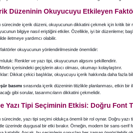
rik Düzeninin Okuyucuyu Etkileyen Faktör
ı
sürecinde içerik düzeni, okuyucunun dikkatini çekmek için kritik bir rol
unun bilgiye nasıl eriştiğini etkiler. Özellikle, iyi bir düzenleme; başl
lde iletmeye yardımcı olabilir.
 faktörler okuyucunun yönlendirilmesinde önemlidir:
uluk: Renkler ve yazı tipi, okuyucunun algısını şekillendirir.
Metin içerisindeki geçişlerin akıcı olması, okumayı kolaylaştırır.
klar: Dikkat çekici başlıklar, okuyucuyu içerik hakkında daha fazla bi
şür basımı
sırasında içerik düzeninin titizlikle planlanması, etkin bi
acağı gibi sorular, tasarımcıların dikkatini çekmelidir.
e Yazı Tipi Seçiminin Etkisi: Doğru Font T
ı
sürecinde, yazı tipi seçimi oldukça önemli bir rol oynar. Doğru yazı ti
e üzerinde duygusal bir etki bırakır. Örneğin, modern bir sans-serif fon
a katabilir. Ancak, bu seçimlerin sonuçları her zaman öngörülebilir ol