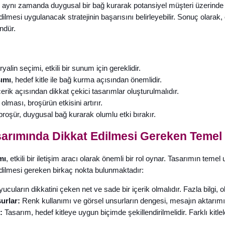
aynı zamanda duygusal bir bağ kurarak potansiyel müşteri üzerinde o
dilmesi uygulanacak stratejinin başarısını belirleyebilir. Sonuç olarak,
dür.
alin seçimi, etkili bir sunum için gereklidir.
ımı
, hedef kitle ile bağ kurma açısından önemlidir.
erik açısından dikkat çekici tasarımlar oluşturulmalıdır.
olması, broşürün etkisini artırır.
 broşür, duygusal bağ kurarak olumlu etki bırakır.
arımında Dikkat Edilmesi Gereken Temel
mı
, etkili bir iletişim aracı olarak önemli bir rol oynar. Tasarımın teme
dilmesi gereken birkaç nokta bulunmaktadır:
cuların dikkatini çeken net ve sade bir içerik olmalıdır. Fazla bilgi, 
urlar:
Renk kullanımı ve görsel unsurların dengesi, mesajın aktarımınd
:
Tasarım, hedef kitleye uygun biçimde şekillendirilmelidir. Farklı kitleler