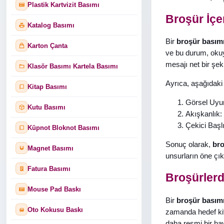
Plastik Kartvizit Basımı
Broşür İçe
Katalog Basımı
Bir
broşür basım
Karton Çanta
ve bu durum, okuyuc
mesajı net bir şeki
Klasör Basımı Kartela Basımı
Ayrıca, aşağıdaki
Kitap Basımı
Görsel Uyuml
Kutu Basımı
Akışkanlık: 
Çekici Başlı
Küpnot Bloknot Basımı
Sonuç olarak,
bro
Magnet Basımı
unsurların öne çık
Fatura Basımı
Broşürlerd
Mouse Pad Baskı
Bir
broşür basım
Oto Kokusu Baskı
zamanda hedef kitl
daha resmi bir hav