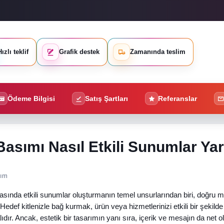
ızlı teklif
Grafik destek
Zamanında teslim
Ödeme Bilgisi
Satış Şartları
Referanslar
asımı Nasıl Etkili Sunumlar Yar
rım
ında etkili sunumlar oluşturmanın temel unsurlarından biri, doğru ma
Hedef kitlenizle bağ kurmak, ürün veya hizmetlerinizi etkili bir şekilde
lıdır. Ancak, estetik bir tasarımın yanı sıra, içerik ve mesajın da net o