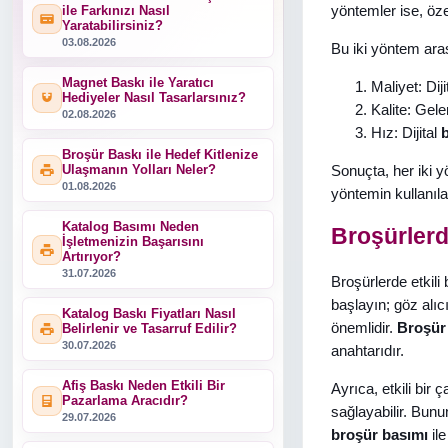
yöntemler ise, özel
ile Farkınızı Nasıl
Yaratabilirsiniz?
03.08.2026
Bu iki yöntem ara
Magnet Baskı ile Yaratıcı
Maliyet: Diji
Hediyeler Nasıl Tasarlarsınız?
Kalite: Gele
02.08.2026
Hız: Dijital
Broşür Baskı ile Hedef Kitlenize
Sonuçta, her iki y
Ulaşmanın Yolları Neler?
01.08.2026
yöntemin kullanıla
Katalog Basımı Neden
Broşürlerd
İşletmenizin Başarısını
Artırıyor?
31.07.2026
Broşürlerde etkili 
başlayın; göz alıc
Katalog Baskı Fiyatları Nasıl
önemlidir.
Broşür
Belirlenir ve Tasarruf Edilir?
30.07.2026
anahtarıdır.
Afiş Baskı Neden Etkili Bir
Ayrıca, etkili bir 
Pazarlama Aracıdır?
sağlayabilir. Bunu
29.07.2026
broşür basımı
ile