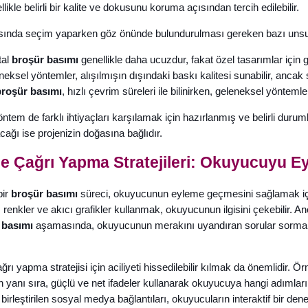
likle belirli bir kalite ve dokusunu koruma açısından tercih edilebilir.
sında seçim yaparken göz önünde bulundurulması gereken bazı unsur
tal
broşür basımı
genellikle daha ucuzdur, fakat özel tasarımlar için g
neksel yöntemler, alışılmışın dışındaki baskı kalitesi sunabilir, ancak s
broşür basımı
, hızlı çevrim süreleri ile bilinirken, geleneksel yöntemler
öntem de farklı ihtiyaçları karşılamak için hazırlanmış ve belirli dur
cağı ise projenizin doğasına bağlıdır.
e Çağrı Yapma Stratejileri: Okuyucuyu 
bir
broşür basımı
süreci, okuyucunun eyleme geçmesini sağlamak için kr
ı renkler ve akıcı grafikler kullanmak, okuyucunun ilgisini çekebilir. A
 basımı
aşamasında, okuyucunun merakını uyandıran sorular sormak
çağrı yapma stratejisi için aciliyeti hissedilebilir kılmak da önemlidir. Ö
n yanı sıra, güçlü ve net ifadeler kullanarak okuyucuya hangi adımları
 birleştirilen sosyal medya bağlantıları, okuyucuların interaktif bir de