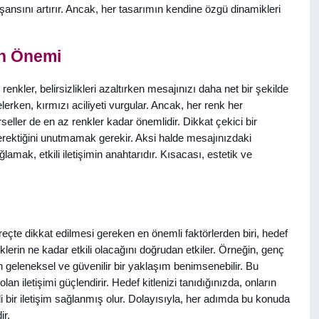
şansını artırır. Ancak, her tasarımın kendine özgü dinamikleri
ın Önemi
renkler, belirsizlikleri azaltırken mesajınızı daha net bir şekilde
elerken, kırmızı aciliyeti vurgular. Ancak, her renk her
rseller de en az renkler kadar önemlidir. Dikkat çekici bir
gerektiğini unutmamak gerekir. Aksi halde mesajınızdaki
ak, etkili iletişimin anahtarıdır. Kısacası, estetik ve
üreçte dikkat edilmesi gereken en önemli faktörlerden biri, hedef
klerin ne kadar etkili olacağını doğrudan etkiler. Örneğin, genç
çin geleneksel ve güvenilir bir yaklaşım benimsenebilir. Bu
lan iletişimi güçlendirir. Hedef kitlenizi tanıdığınızda, onların
kili bir iletişim sağlanmış olur. Dolayısıyla, her adımda bu konuda
ir.