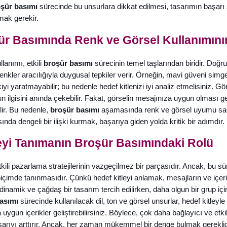
şür basımı
sürecinde bu unsurlara dikkat edilmesi, tasarımın başarı 
ak gerekir.
şür Basımında Renk ve Görsel Kullanımın
lanımı, etkili
broşür basımı
sürecinin temel taşlarından biridir. Doğru 
r renkler aracılığıyla duygusal tepkiler verir. Örneğin, mavi güveni simg
yi yaratmayabilir; bu nedenle hedef kitlenizi iyi analiz etmelisiniz. Gö
n ilgisini anında çekebilir. Fakat, görselin mesajınıza uygun olması 
ilir. Bu nedenle,
broşür basımı
aşamasında renk ve görsel uyumu sağlam
ında dengeli bir ilişki kurmak, başarıya giden yolda kritik bir adımdır.
eyi Tanımanın Broşür Basımındaki Rolü
etkili pazarlama stratejilerinin vazgeçilmez bir parçasıdır. Ancak, bu s
 biçimde tanınmasıdır. Çünkü hedef kitleyi anlamak, mesajların ve içeri
in dinamik ve çağdaş bir tasarım tercih edilirken, daha olgun bir grup i
asımı
sürecinde kullanılacak dil, ton ve görsel unsurlar, hedef kitleyle o
na uygun içerikler geliştirebilirsiniz. Böylece, çok daha bağlayıcı ve et
aşarıyı arttırır. Ancak, her zaman mükemmel bir denge bulmak gereklid