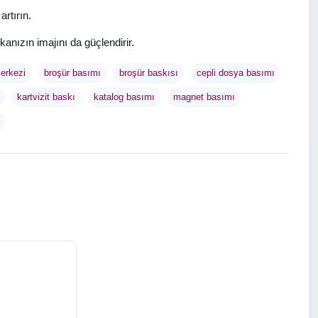
rtırın.
nızın imajını da güçlendirir.
erkezi
broşür basımı
broşür baskısı
cepli dosya basımı
kartvizit baskı
katalog basımı
magnet basımı