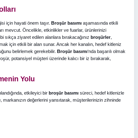
lları
jisi için hayati önem taşır.
Broşür basımı
aşamasında etkili
ı mevcut. Öncelikle, etkinlikler ve fuarlar, ürünlerinizi
bi sıkça ziyaret edilen alanlara bırakacağınız
broşürler
,
mak için etkili bir alan sunar. Ancak her kanalın, hedef kitleniz
duğunu belirlemek gerekebilir.
Broşür basımı
‘nda başarılı olmak
oşür, potansiyel müşteri üzerinde kalıcı bir iz bırakarak,
rmenin Yolu
landığında, etkileyici bir
broşür basımı
süreci, hedef kitlenizle
le, markanızın değerlerini yansıtarak, müşterilerinizin zihninde