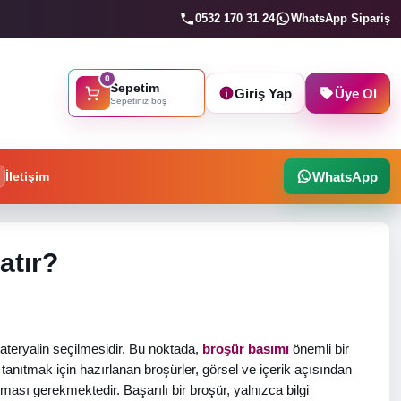
0532 170 31 24
WhatsApp Sipariş
0
Sepetim
Giriş Yap
Üye Ol
Sepetiniz boş
İletişim
WhatsApp
atır?
teryalin seçilmesidir. Bu noktada,
broşür basımı
önemli bir
 tanıtmak için hazırlanan broşürler, görsel ve içerik açısından
lması gerekmektedir. Başarılı bir broşür, yalnızca bilgi