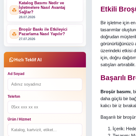
Katalog Basımı Nedir ve
İşletmelere Nasıl Avantaj
Etkili Bro
Sağlar?
28.07.2026
Bir işletme için en
Broşür Baskı ile Etkileyici
tasarımlar oluşturd
Pazarlama Nasıl Yapılır?
doğrudan müşterile
27.07.2026
görünürlüğünüzü art
üzerindeki etkisi 
için, doğru dağıtı
Hızlı Teklif Al
satışları artırabilir.
Ad Soyad
Başarılı B
Broşür basımı
, 
Telefon
daha güçlü bir bağ
kalıcı bir iz bırakab
Başarılı bir broşü
Ürün / Hizmet
İçerik: Hedef
Tasarım: Mar