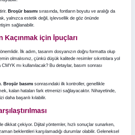
irir.
Broşür basımı
sırasında, fontların boyutu ve aralığı da
rak, yalnızca estetik değil, işlevsellik de göz önünde
letişim sağlanabilir.
n Kaçınmak için İpuçları
önemlidir. İlk adım, tasarım dosyanızın doğru formatta olup
emin olmalısınız, çünkü düşük kalitede resimler sıkıntılara yol
sa CMYK mı kullanılacak? Bu detaylar, basım sonrası
n.
Broşür basımı
sonrasındaki ilk kontroller, genellikle
ek, kalan hataları fark etmenizi sağlayacaktır. Nihayetinde,
 daha başarılı kılabilir.
rşılaştırılması
e dikkat çekiyor. Dijital yöntemler, hızlı sonuçlar sunarken,
zaman beklentileri karşılamadığı durumlar olabilir. Geleneksel