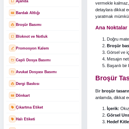
Ajanda
vermekle kalmaz, 
detaylara dikkat e
Bardak Altlığı
yaratmak mümkün
Broşür Basımı
Ana Noktalar
Bloknot ve Notluk
Doğru matery
Broşür bas
Promosyon Kalem
Görsel ve iç
Mesajın net 
Cepli Dosya Basımı
Başarılı bir
Avukat Dosyası Basımı
Broşür Tas
Dergi Baskısı
Bir
broşür tasarı
Dönkart
anlamda, dikkat e
Çıkartma Etiket
İçerik:
Okuyu
Görsel Uns
Halı Etiketi
Hedef Kitle