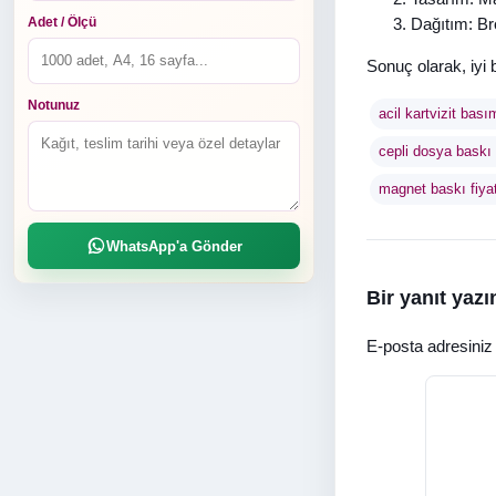
Dağıtım: Br
Adet / Ölçü
Sonuç olarak, iyi 
Notunuz
acil kartvizit bası
cepli dosya baskı f
magnet baskı fiyat
WhatsApp'a Gönder
Bir yanıt yazı
E-posta adresini