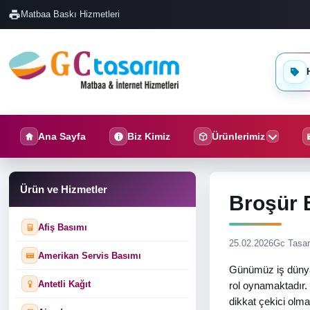
Matbaa Baskı Hizmetleri
H
Ana Sayfa
Biz Kimiz
Ürünlerimiz
Ürün ve Hizmetler
Broşür B
Afiş Basımı
25.02.2026
Gc Tasa
Amerikan Servis Basımı
Günümüz iş dünyas
Antetli Kağıt
rol oynamaktadır. 
dikkat çekici olma