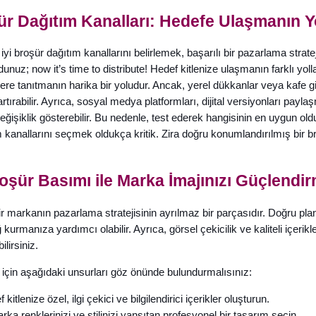
şür Dağıtım Kanalları: Hedefe Ulaşmanın Yo
 iyi broşür dağıtım kanallarını belirlemek, başarılı bir pazarlama strate
unuz; now it’s time to distribute! Hedef kitlenize ulaşmanın farklı yollar
re tanıtmanın harika bir yoludur. Ancak, yerel dükkanlar veya kafe gi
ırabilir. Ayrıca, sosyal medya platformları, dijital versiyonları paylaş
değişiklik gösterebilir. Bu nedenle, test ederek hangisinin en uygun ol
m kanallarını seçmek oldukça kritik. Zira doğru konumlandırılmış bir br
roşür Basımı ile Marka İmajınızı Güçlendi
bir markanın pazarlama stratejisinin ayrılmaz bir parçasıdır. Doğru plan
 kurmanıza yardımcı olabilir. Ayrıca, görsel çekicilik ve kaliteli içerik
ilirsiniz.
r için aşağıdaki unsurları göz önünde bulundurmalısınız:
 kitlenize özel, ilgi çekici ve bilgilendirici içerikler oluşturun.
ka renklerinizi ve stilinizi yansıtan profesyonel bir tasarım seçin.