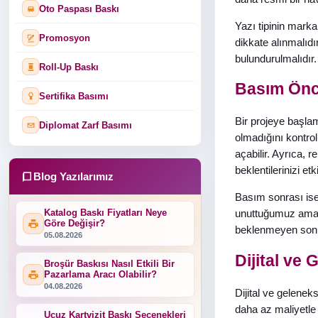
Oto Paspası Baskı
Yazı tipinin marka
Promosyon
dikkate alınmalıdı
bulundurulmalıdır
Roll-Up Baskı
Basım Önce
Sertifika Basımı
Bir projeye başl
Diplomat Zarf Basımı
olmadığını kontrol
açabilir. Ayrıca,
beklentilerinizi etki
Blog Yazılarımız
Basım sonrası ise
Katalog Baskı Fiyatları Neye
unuttuğumuz ama ön
Göre Değişir?
beklenmeyen sonuçl
05.08.2026
Dijital ve
Broşür Baskısı Nasıl Etkili Bir
Pazarlama Aracı Olabilir?
04.08.2026
Dijital ve gelenek
daha az maliyetle 
Ucuz Kartvizit Baskı Seçenekleri