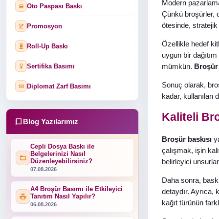
Modern pazarlam
Oto Paspası Baskı
Çünkü broşürler, d
ötesinde, strateji
Promosyon
Özellikle hedef ki
Roll-Up Baskı
uygun bir dağıtım 
mümkün.
Broşür 
Sertifika Basımı
Sonuç olarak, broş
Diplomat Zarf Basımı
kadar, kullanılan 
Kaliteli Br
Blog Yazılarımız
Broşür baskısı
ya
Cepli Dosya Baskı ile
çalışmak, işin kali
Belgelerinizi Nasıl
Düzenleyebilirsiniz?
belirleyici unsurla
07.08.2026
Daha sonra, baskı
A4 Broşür Basımı ile Etkileyici
detaydır. Ayrıca, 
Tanıtım Nasıl Yapılır?
kağıt türünün fark
06.08.2026