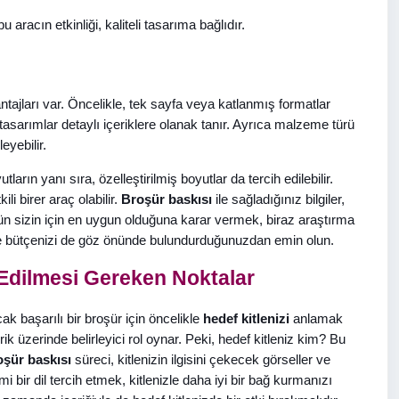
 aracın etkinliği, kaliteli tasarıma bağlıdır.
tajları var. Öncelikle, tek sayfa veya katlanmış formatlar
 tasarımlar detaylı içeriklere olanak tanır. Ayrıca malzeme türü
eyebilir.
arın yanı sıra, özelleştirilmiş boyutlar da tercih edilebilir.
 birer araç olabilir.
Broşür baskısı
ile sağladığınız bilgiler,
ürün sizin için en uygun olduğuna karar vermek, biraz araştırma
zi ve bütçenizi de göz önünde bulundurduğunuzdan emin olun.
 Edilmesi Gereken Noktalar
cak başarılı bir broşür için öncelikle
hedef kitlenizi
anlamak
rik üzerinde belirleyici rol oynar. Peki, hedef kitleniz kim? Bu
şür baskısı
süreci, kitlenizin ilgisini çekecek görseller ve
i bir dil tercih etmek, kitlenizle daha iyi bir bağ kurmanızı