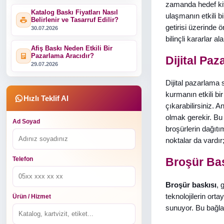
zamanda hedef kit
Katalog Baskı Fiyatları Nasıl
ulaşmanın etkili bi
Belirlenir ve Tasarruf Edilir?
getirisi üzerinde ö
30.07.2026
bilinçli kararlar alab
Afiş Baskı Neden Etkili Bir
Pazarlama Aracıdır?
Dijital Pa
29.07.2026
Dijital pazarlama s
kurmanın etkili bi
Hızlı Teklif Al
çıkarabilirsiniz. 
olmak gerekir. B
Ad Soyad
broşürlerin dağıtı
noktalar da vardır
Telefon
Broşür Bas
Broşür baskısı
, 
teknolojilerin ort
Ürün / Hizmet
sunuyor. Bu bağla