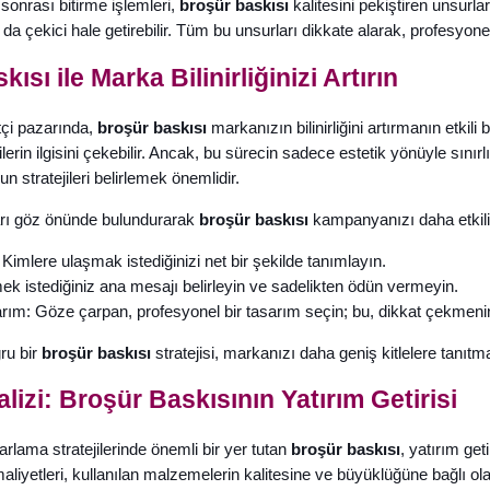
sonrası bitirme işlemleri,
broşür baskısı
kalitesini pekiştiren unsurla
 çekici hale getirebilir. Tüm bu unsurları dikkate alarak, profesyone
ısı ile Marka Bilinirliğinizi Artırın
çi pazarında,
broşür baskısı
markanızın bilinirliğini artırmanın etkili b
lerin ilgisini çekebilir. Ancak, bu sürecin sadece estetik yönüyle sın
n stratejileri belirlemek önemlidir.
arı göz önünde bulundurarak
broşür baskısı
kampanyanızı daha etkili h
 Kimlere ulaşmak istediğinizi net bir şekilde tanımlayın.
mek istediğiniz ana mesajı belirleyin ve sadelikten ödün vermeyin.
rım: Göze çarpan, profesyonel bir tasarım seçin; bu, dikkat çekmenin
ru bir
broşür baskısı
stratejisi, markanızı daha geniş kitlelere tanıtma
lizi: Broşür Baskısının Yatırım Getirisi
arlama stratejilerinde önemli bir yer tutan
broşür baskısı
, yatırım get
maliyetleri, kullanılan malzemelerin kalitesine ve büyüklüğüne bağlı ol