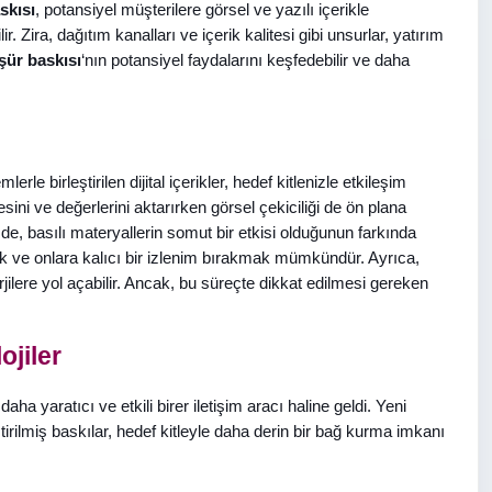
skısı
, potansiyel müşterilere görsel ve yazılı içerikle
r. Zira, dağıtım kanalları ve içerik kalitesi gibi unsurlar, yatırım
şür baskısı
‘nın potansiyel faydalarını keşfedebilir ve daha
rle birleştirilen dijital içerikler, hedef kitlenizle etkileşim
ni ve değerlerini aktarırken görsel çekiciliği de ön plana
 de, basılı materyallerin somut bir etkisi olduğunun farkında
k ve onlara kalıcı bir izlenim bırakmak mümkündür. Ayrıca,
jilere yol açabilir. Ancak, bu süreçte dikkat edilmesi gereken
ojiler
a yaratıcı ve etkili birer iletişim aracı haline geldi. Yeni
eştirilmiş baskılar, hedef kitleyle daha derin bir bağ kurma imkanı