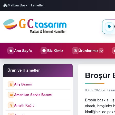
Matbaa Baskı Hizmetleri
H
Ana Sayfa
Biz Kimiz
Ürünlerimiz
Ürün ve Hizmetler
Broşür B
Afiş Basımı
03.02.2026
Gc Tasa
Amerikan Servis Basımı
Broşür baskısı, iş
Antetli Kağıt
olarak, broşürler 
kimliğinizi de pek