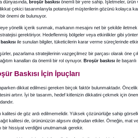
a dünyasında,
broşür baskısı
önemli bir yere sahip. İşletmeler, ürün 
ikkat çekici tasarımlarıyla potansiyel müşterilerin gözünü kolayca kam
k bir önemi de bulunuyor.
tleye yönelik içerik sunmak, markanın mesajını net bir şekilde iletmek aç
stratejisi gerektiriyor. Hedeflenmiş bölgeler veya etkinlikler gibi yön
baskısı
ile sunulan bilgiler, tüketicilerin karar verme süreçlerinde etkin
ürler, pazarlama stratejilerinin vazgeçilmez bir parçası olarak öne çık
dağıtım kanalları da önemli bir rol oynuyor.
Broşür baskısı
ile başarılı
oşür Baskısı İçin İpuçları
parken dikkat edilmesi gereken birçok faktör bulunmaktadır. Öncelikl
tesini artırır. İyi bir tasarım, hedef kitlenizin dikkatini çekmek için 
rdandır.
 kalitesi de göz ardı edilmemelidir. Yüksek çözünürlüğe sahip görsel
kağıt kalitesi de, ürününüzün algısını doğrudan etkiler. Örneğin, mat
lı bir hissiyat verdiğini unutmamak gerekir.