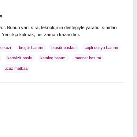
r.
. Bunun yanı sıra, teknolojinin desteğiyle yaratıcı sınırları
 Yenilikçi kalmak, her zaman kazandırır.
erkezi
broşür basımı
broşür baskısı
cepli dosya basımı
kartvizit baskı
katalog basımı
magnet basımı
ucuz matbaa