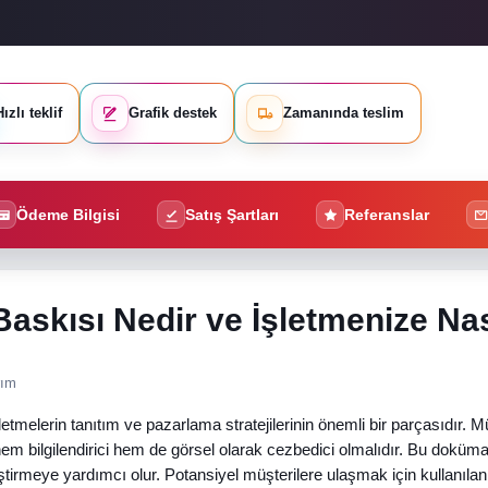
ızlı teklif
Grafik destek
Zamanında teslim
Ödeme Bilgisi
Satış Şartları
Referanslar
askısı Nedir ve İşletmenize Nas
rım
letmelerin tanıtım ve pazarlama stratejilerinin önemli bir parçasıdır. M
hem bilgilendirici hem de görsel olarak cezbedici olmalıdır. Bu doküma
iştirmeye yardımcı olur. Potansiyel müşterilere ulaşmak için kullanıla