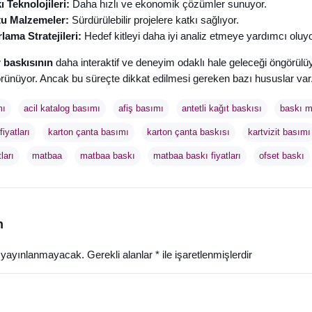
ı Teknolojileri:
Daha hızlı ve ekonomik çözümler sunuyor.
u Malzemeler:
Sürdürülebilir projelere katkı sağlıyor.
lama Stratejileri:
Hedef kitleyi daha iyi analiz etmeye yardımcı oluyo
 baskısının
daha interaktif ve deneyim odaklı hale geleceği öngörülüyor
örünüyor. Ancak bu süreçte dikkat edilmesi gereken bazı hususlar var.
mı
acil katalog basımı
afiş basımı
antetli kağıt baskısı
baskı m
iyatları
karton çanta basımı
karton çanta baskısı
kartvizit basımı
ları
matbaa
matbaa baskı
matbaa baskı fiyatları
ofset baskı
n
z yayınlanmayacak.
Gerekli alanlar
*
ile işaretlenmişlerdir