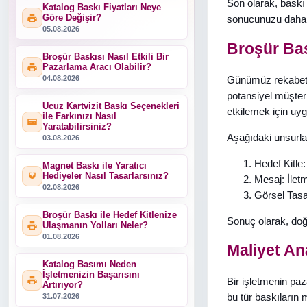
Son olarak, baskı 
Katalog Baskı Fiyatları Neye
Göre Değişir?
sonucunuzu daha da
05.08.2026
Broşür Bask
Broşür Baskısı Nasıl Etkili Bir
Pazarlama Aracı Olabilir?
Günümüz rekabet
04.08.2026
potansiyel müşteri
Ucuz Kartvizit Baskı Seçenekleri
etkilemek için uygu
ile Farkınızı Nasıl
Yaratabilirsiniz?
Aşağıdaki unsurl
03.08.2026
Hedef Kitle:
Magnet Baskı ile Yaratıcı
Hediyeler Nasıl Tasarlarsınız?
Mesaj: İlet
02.08.2026
Görsel Tasa
Broşür Baskı ile Hedef Kitlenize
Sonuç olarak, doğ
Ulaşmanın Yolları Neler?
01.08.2026
Maliyet Ana
Katalog Basımı Neden
İşletmenizin Başarısını
Bir işletmenin paz
Artırıyor?
bu tür baskıların 
31.07.2026