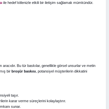
sı
ile hedef kitlenizle etkili bir iletişim sağlamak mümkündür.
şim aracıdır. Bu tür baskılar, genellikle görsel unsurlar ve metin
nmış bir
broşür baskısı
, potansiyel müşterilerin dikkatini
siyeli taşır.
lerin karar verme süreçlerini kolaylaştırır.
 imkanı sunar.