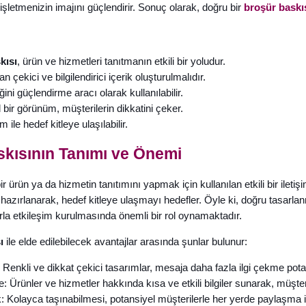
işletmenizin imajını güçlendirir. Sonuç olarak, doğru bir
broşür baskı
kısı
, ürün ve hizmetleri tanıtmanın etkili bir yoludur.
n çekici ve bilgilendirici içerik oluşturulmalıdır.
ini güçlendirme aracı olarak kullanılabilir.
bir görünüm, müşterilerin dikkatini çeker.
m ile hedef kitleye ulaşılabilir.
kısının Tanımı ve Önemi
bir ürün ya da hizmetin tanıtımını yapmak için kullanılan etkili bir ileti
hazırlanarak, hedef kitleye ulaşmayı hedefler. Öyle ki, doğru tasarla
la etkileşim kurulmasında önemli bir rol oynamaktadır.
ı
ile elde edilebilecek avantajlar arasında şunlar bulunur:
 Renkli ve dikkat çekici tasarımlar, mesaja daha fazla ilgi çekme potan
e: Ürünler ve hizmetler hakkında kısa ve etkili bilgiler sunarak, müşteri
lik: Kolayca taşınabilmesi, potansiyel müşterilerle her yerde paylaşma