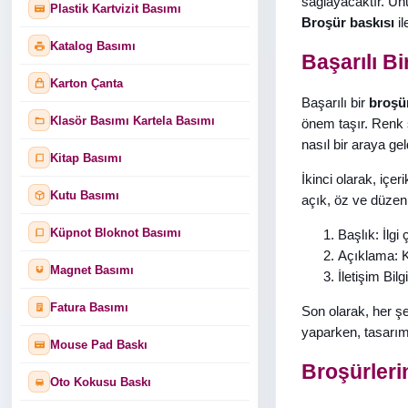
sağlayacaktır. Unu
Plastik Kartvizit Basımı
Broşür baskısı
il
Katalog Basımı
Başarılı B
Karton Çanta
Başarılı bir
broşür
Klasör Basımı Kartela Basımı
önem taşır. Renk s
nasıl bir araya geld
Kitap Basımı
İkinci olarak, içe
Kutu Basımı
açık, öz ve düzen
Küpnot Bloknot Basımı
Başlık: İlgi 
Açıklama: Kı
Magnet Basımı
İletişim Bilgi
Fatura Basımı
Son olarak, her ş
yaparken, tasarım
Mouse Pad Baskı
Broşürleri
Oto Kokusu Baskı