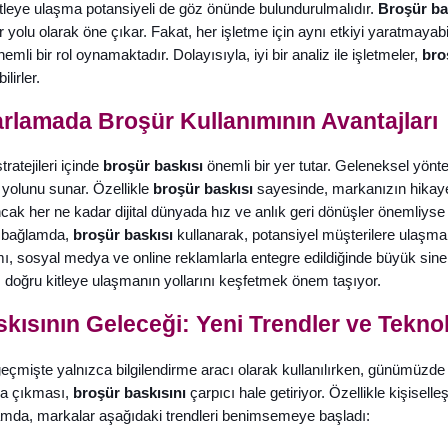
leye ulaşma potansiyeli de göz önünde bulundurulmalıdır.
Broşür ba
r yolu olarak öne çıkar. Fakat, her işletme için aynı etkiyi yaratmayabili
nemli bir rol oynamaktadır. Dolayısıyla, iyi bir analiz ile işletmeler,
bro
ilirler.
zarlamada Broşür Kullanımının Avantajları
tratejileri içinde
broşür baskısı
önemli bir yer tutar. Geleneksel yöntemle
r yolunu sunar. Özellikle
broşür baskısı
sayesinde, markanızın hikayesi
Ancak her ne kadar dijital dünyada hız ve anlık geri dönüşler önemliyse
u bağlamda,
broşür baskısı
kullanarak, potansiyel müşterilere ulaşma
mı, sosyal medya ve online reklamlarla entegre edildiğinde büyük siner
; doğru kitleye ulaşmanın yollarını keşfetmek önem taşıyor.
kısının Geleceği: Yeni Trendler ve Teknol
geçmişte yalnızca bilgilendirme aracı olarak kullanılırken, günümüzde dah
aya çıkması,
broşür baskısını
çarpıcı hale getiriyor. Özellikle kişisell
mda, markalar aşağıdaki trendleri benimsemeye başladı: