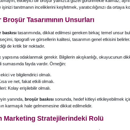
tmayın, etkileyici bir broşür yalnızca güzel görünmekle kalmaz; aynı z
e işinizi tanıtmanın inceliklerini keşfetmek, yaratıcılığınızı da ortaya ko
ir Broşür Tasarımının Unsurları
 baskısı
tasarımında, dikkat edilmesi gereken birkaç temel unsur bul
eçimi, tipografi ve görsellerin kalitesi, tasarımın genel etkisini belir
iği de kritik bir noktadır.
rik yapısına odaklanmak gerekir. Bilgilerin akışkanlığı, okuyucunun dikka
li sumasında fayda vardır. Örneğin:
çekici ve bilgilendirici olmalı.
sa ve net, fakat etkili olmalı.
leri: Kolay erişilebilir olmalı.
eyin yanında,
broşür baskısı
sonunda, hedef kitleyi etkileyebilmek iç
ın karmaşık hale gelmemesine dikkat edilmelidir.
n Marketing Stratejilerindeki Rolü