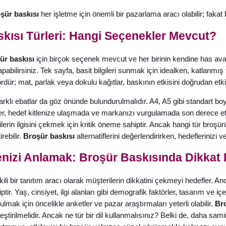
şür baskısı
her işletme için önemli bir pazarlama aracı olabilir; fakat bu
kısı Türleri: Hangi Seçenekler Mevcut?
ür baskısı
için birçok seçenek mevcut ve her birinin kendine has avan
abilirsiniz. Tek sayfa, basit bilgileri sunmak için idealken, katlanmış
ördür; mat, parlak veya dokulu kağıtlar, baskının etkisini doğrudan etkil
rklı ebatlar da göz önünde bulundurulmalıdır. A4, A5 gibi standart boyutl
, hedef kitlenize ulaşmada ve markanızı vurgulamada son derece etkili
lerin ilgisini çekmek için kritik öneme sahiptir. Ancak hangi tür broş
rebilir.
Broşür baskısı
alternatiflerini değerlendirirken, hedeflerini
enizi Anlamak: Broşür Baskısında Dikkat
ili bir tanıtım aracı olarak müşterilerin dikkatini çekmeyi hedefler. An
ir. Yaş, cinsiyet, ilgi alanları gibi demografik faktörler, tasarım ve içe
ulmak için öncelikle anketler ve pazar araştırmaları yeterli olabilir.
Bro
ştirilmelidir. Ancak ne tür bir dil kullanmalısınız? Belki de, daha samim