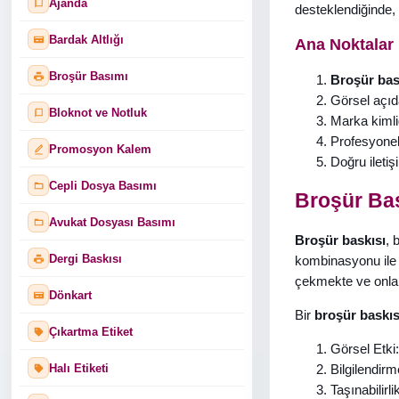
Ajanda
desteklendiğinde, 
Bardak Altlığı
Ana Noktalar
Broşür Basımı
Broşür bas
Görsel açıda
Bloknot ve Notluk
Marka kimliğ
Profesyonel 
Promosyon Kalem
Doğru iletişi
Cepli Dosya Basımı
Broşür Bas
Avukat Dosyası Basımı
Broşür baskısı
, 
Dergi Baskısı
kombinasyonu ile 
çekmekte ve onlar
Dönkart
Bir
broşür baskıs
Çıkartma Etiket
Görsel Etki:
Halı Etiketi
Bilgilendirm
Taşınabilir