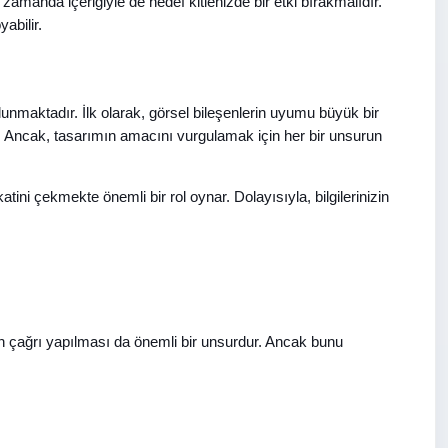
amanda içeriğiyle de hedef kitlenizde bir etki bırakmalıdır.
yabilir.
unmaktadır. İlk olarak, görsel bileşenlerin uyumu büyük bir
ler. Ancak, tasarımın amacını vurgulamak için her bir unsurun
tini çekmekte önemli bir rol oynar. Dolayısıyla, bilgilerinizin
in çağrı yapılması da önemli bir unsurdur. Ancak bunu