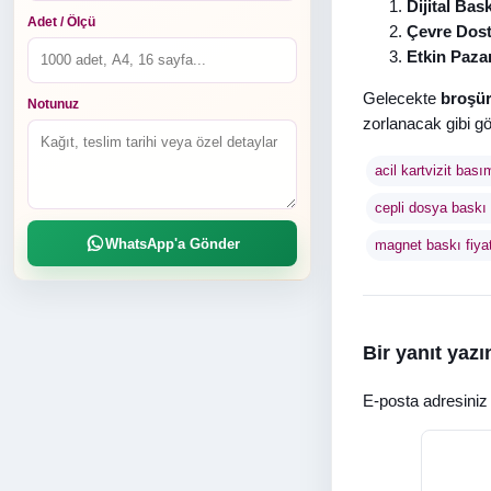
Dijital Bask
Adet / Ölçü
Çevre Dost
Etkin Pazar
Gelecekte
broşür
Notunuz
zorlanacak gibi g
acil kartvizit bası
cepli dosya baskı f
WhatsApp'a Gönder
magnet baskı fiyat
Bir yanıt yazı
E-posta adresini