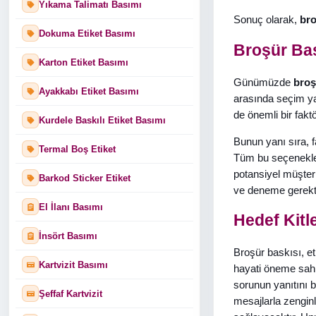
Yıkama Talimatı Basımı
Sonuç olarak,
bro
Dokuma Etiket Basımı
Broşür Bas
Karton Etiket Basımı
Günümüzde
broş
Ayakkabı Etiket Basımı
arasında seçim yap
de önemli bir fakt
Kurdele Baskılı Etiket Basımı
Bunun yanı sıra, fa
Termal Boş Etiket
Tüm bu seçenekler
potansiyel müşteri
Barkod Sticker Etiket
ve deneme gerekti
El İlanı Basımı
Hedef Kitl
İnsört Basımı
Broşür baskısı, etk
Kartvizit Basımı
hayati öneme sahipt
sorunun yanıtını b
Şeffaf Kartvizit
mesajlarla zenginle