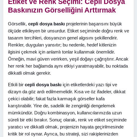
Etiket ve Renk Seçimi: Cepli Dosya
Baskınızın Görselliğini Arttırmak
Görsellik,
cepli dosya baskı
projelerinin başarısını büyük
ölçüde etkileyen bir unsurdur. Etiket seçiminde doğru renk ve
tasarım tercihleri, dosyanızın genel algısını şekillendirir.
Renkler, duyguları yansıtır; bu nedenle, hedef kitlenizin
ilgisini çekmek için anlamlı tonlar kullanmak önemlidir.
Örneğin, mavi güven verirken, yeşil doğayı çağrıştırır. Ancak
her renk her bağlamda aynı etkiyi yaratmayabilir, bu noktada
dikkatli olmak gerekir.
Etkili bir
cepli dosya baskı
için etiketlerdeki yazı tipi ve
dizayn da göz ardı edilmemelidir. Kısa ve öz ifadeler, dikkat
çekici olabilir; fakat fazla karmaşık görseller kafa
karıştırabilir. Yine de, sadelik ile zenginliği dengelemek
mümkündür. Doğru kombinasyon, kullanıcılarınızda uzun
süreli bir etki bırakır. Sonuç olarak, renk ve etiket seçiminde
yaratıcı ve dikkatli olmak, projenizin hayata geçirilmesinde
kritik bir rol oynar. Ayrıca, bu strateji, sizi rakiplerinizden