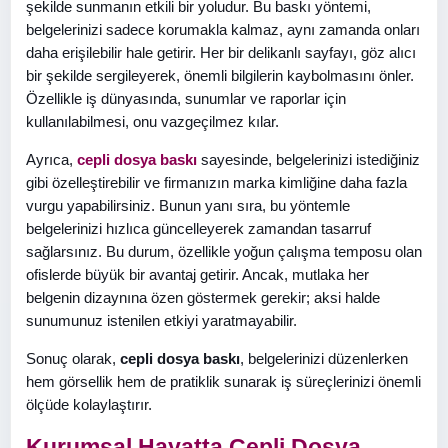
şekilde sunmanın etkili bir yoludur. Bu baskı yöntemi,
belgelerinizi sadece korumakla kalmaz, aynı zamanda onları
daha erişilebilir hale getirir. Her bir delikanlı sayfayı, göz alıcı
bir şekilde sergileyerek, önemli bilgilerin kaybolmasını önler.
Özellikle iş dünyasında, sunumlar ve raporlar için
kullanılabilmesi, onu vazgeçilmez kılar.
Ayrıca,
cepli dosya baskı
sayesinde, belgelerinizi istediğiniz
gibi özelleştirebilir ve firmanızın marka kimliğine daha fazla
vurgu yapabilirsiniz. Bunun yanı sıra, bu yöntemle
belgelerinizi hızlıca güncelleyerek zamandan tasarruf
sağlarsınız. Bu durum, özellikle yoğun çalışma temposu olan
ofislerde büyük bir avantaj getirir. Ancak, mutlaka her
belgenin dizaynına özen göstermek gerekir; aksi halde
sunumunuz istenilen etkiyi yaratmayabilir.
Sonuç olarak,
cepli dosya baskı
, belgelerinizi düzenlerken
hem görsellik hem de pratiklik sunarak iş süreçlerinizi önemli
ölçüde kolaylaştırır.
Kurumsal Hayatta Cepli Dosya