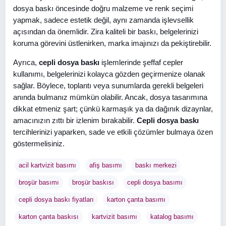
dosya baskı öncesinde doğru malzeme ve renk seçimi
yapmak, sadece estetik değil, aynı zamanda işlevsellik
açısından da önemlidir. Zira kaliteli bir baskı, belgelerinizi
koruma görevini üstlenirken, marka imajınızı da pekiştirebilir.
Ayrıca,
cepli dosya baskı
işlemlerinde şeffaf cepler
kullanımı, belgelerinizi kolayca gözden geçirmenize olanak
sağlar. Böylece, toplantı veya sunumlarda gerekli belgeleri
anında bulmanız mümkün olabilir. Ancak, dosya tasarımına
dikkat etmeniz şart; çünkü karmaşık ya da dağınık dizaynlar,
amacınızın zıttı bir izlenim bırakabilir.
Cepli dosya baskı
tercihlerinizi yaparken, sade ve etkili çözümler bulmaya özen
göstermelisiniz.
acil kartvizit basımı
afiş basımı
baskı merkezi
broşür basımı
broşür baskısı
cepli dosya basımı
cepli dosya baskı fiyatları
karton çanta basımı
karton çanta baskısı
kartvizit basımı
katalog basımı