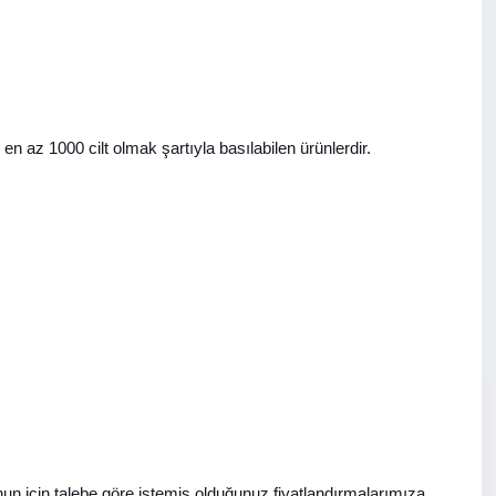
n az 1000 cilt olmak şartıyla basılabilen ürünlerdir.
un için talebe göre istemiş olduğunuz fiyatlandırmalarımıza