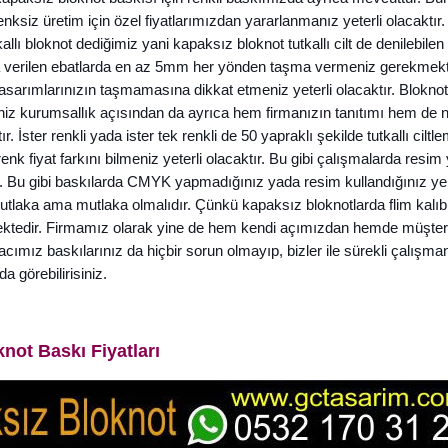
enksiz üretim için özel fiyatlarımızdan yararlanmanız yeterli olacaktır
kallı bloknot dediğimiz yani kapaksız bloknot tutkallı cilt de denilebile
verilen ebatlarda en az 5mm her yönden taşma vermeniz gerekmekted
asarımlarınızın taşmamasına dikkat etmeniz yeterli olacaktır. Bloknot b
niz kurumsallık açısından da ayrıca hem firmanızın tanıtımı hem de n
. İster renkli yada ister tek renkli de 50 yapraklı şekilde tutkallı cil
enk fiyat farkını bilmeniz yeterli olacaktır. Bu gibi çalışmalarda resi
Bu gibi baskılarda CMYK yapmadığınız yada resim kullandığınız yer
tlaka ama mutlaka olmalıdır. Çünkü kapaksız bloknotlarda flim kalıbı
mektedir. Firmamız olarak yine de hem kendi açımızdan hemde müşterile
mız baskılarınız da hiçbir sorun olmayıp, bizler ile sürekli çalışman
da görebilirisiniz.
not Baskı Fiyatları