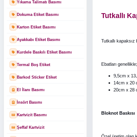
Yıkama Talimatı Basımı
Tutkallı K
Dokuma Etiket Basımı
Karton Etiket Basımı
Ayakkabı Etiket Basımı
Tutkallı kapaksız 
Kurdele Baskılı Etiket Basımı
Ebatları genellikle
Termal Boş Etiket
9,5cm x 13
Barkod Sticker Etiket
14cm x 20 
20cm x 28 c
El İlanı Basımı
İnsört Basımı
Bloknot Baskısı
Kartvizit Basımı
Şeffaf Kartvizit
Özel üretim olan 