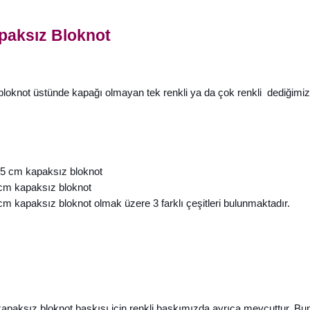
apaksız Bloknot
bloknot üstünde kapağı olmayan tek renkli ya da çok renkli dediğimiz e
;
,5 cm kapaksız bloknot
cm kapaksız bloknot
m kapaksız bloknot olmak üzere 3 farklı çeşitleri bulunmaktadır.
kapaksız bloknot baskısı için renkli baskımızda ayrıca mevcuttur. Bun