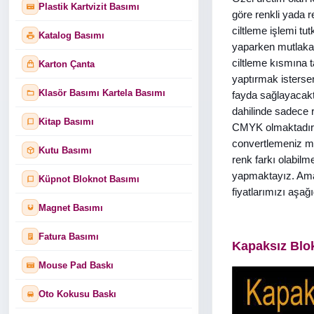
Plastik Kartvizit Basımı
göre renkli yada r
ciltleme işlemi tut
Katalog Basımı
yaparken mutlaka 
ciltleme kısmına t
Karton Çanta
yaptırmak isterse
Klasör Basımı Kartela Basımı
fayda sağlayacaktır
dahilinde sadece r
Kitap Basımı
CMYK olmaktadır. 
convertlemeniz mu
Kutu Basımı
renk farkı olabil
yapmaktayız. Amacı
Küpnot Bloknot Basımı
fiyatlarımızı aşağı
Magnet Basımı
Fatura Basımı
Kapaksız Blok
Mouse Pad Baskı
Oto Kokusu Baskı