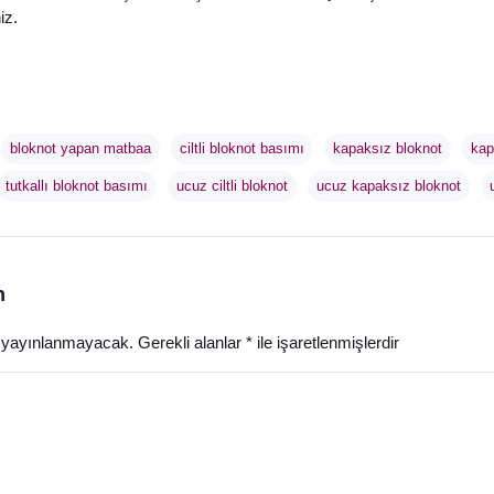
iz.
bloknot yapan matbaa
ciltli bloknot basımı
kapaksız bloknot
kap
tutkallı bloknot basımı
ucuz ciltli bloknot
ucuz kapaksız bloknot
n
z yayınlanmayacak.
Gerekli alanlar
*
ile işaretlenmişlerdir