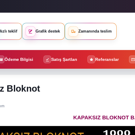
ızlı teklif
Grafik destek
Zamanında teslim
Ödeme Bilgisi
Satış Şartları
Referanslar
z Bloknot
rım
KAPAKSIZ BLOKNOT B