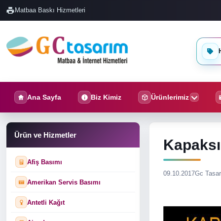
Matbaa Baskı Hizmetleri
H
Ana Sayfa
Biz Kimiz
Ürünlerimiz
Ürün ve Hizmetler
Kapaksı
Afiş Basımı
09.10.2017
Gc Tasa
Amerikan Servis Basımı
Antetli Kağıt