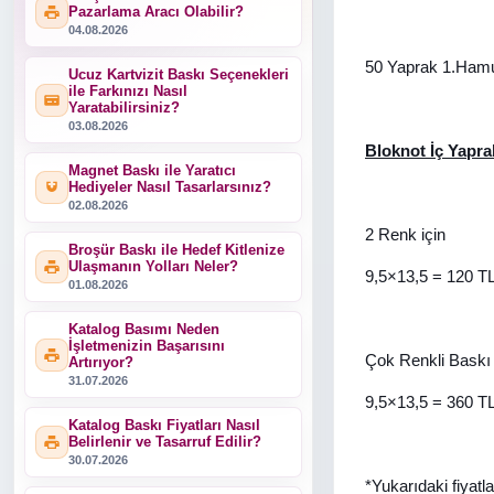
Pazarlama Aracı Olabilir?
04.08.2026
50 Yaprak 1.Hamu
Ucuz Kartvizit Baskı Seçenekleri
ile Farkınızı Nasıl
Yaratabilirsiniz?
03.08.2026
Bloknot İç Yapra
Magnet Baskı ile Yaratıcı
Hediyeler Nasıl Tasarlarsınız?
02.08.2026
2 Renk için
Broşür Baskı ile Hedef Kitlenize
Ulaşmanın Yolları Neler?
9,5×13,5 = 120 T
01.08.2026
Katalog Basımı Neden
İşletmenizin Başarısını
Çok Renkli Baskı 
Artırıyor?
31.07.2026
9,5×13,5 = 360 T
Katalog Baskı Fiyatları Nasıl
Belirlenir ve Tasarruf Edilir?
30.07.2026
*Yukarıdaki fiyatla