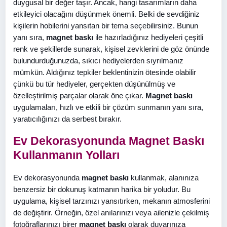
duygusal bir değer taşır. Ancak, hangi tasarımların daha
etkileyici olacağını düşünmek önemli. Belki de sevdiğiniz
kişilerin hobilerini yansıtan bir tema seçebilirsiniz. Bunun
yanı sıra,
magnet baskı
ile hazırladığınız hediyeleri çeşitli
renk ve şekillerde sunarak, kişisel zevklerini de göz önünde
bulundurduğunuzda, sıkıcı hediyelerden sıyrılmanız
mümkün. Aldığınız tepkiler beklentinizin ötesinde olabilir
çünkü bu tür hediyeler, gerçekten düşünülmüş ve
özelleştirilmiş parçalar olarak öne çıkar.
Magnet baskı
uygulamaları, hızlı ve etkili bir çözüm sunmanın yanı sıra,
yaratıcılığınızı da serbest bırakır.
Ev Dekorasyonunda Magnet Baskı
Kullanmanın Yolları
Ev dekorasyonunda
magnet baskı
kullanmak, alanınıza
benzersiz bir dokunuş katmanın harika bir yoludur. Bu
uygulama, kişisel tarzınızı yansıtırken, mekanın atmosferini
de değiştirir. Örneğin, özel anılarınızı veya ailenizle çekilmiş
fotoğraflarınızı birer
magnet baskı
olarak duvarınıza