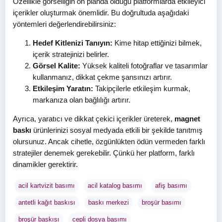
Özellikle görselliğin ön planda olduğu platformlarda etkileyici
içerikler oluşturmak önemlidir. Bu doğrultuda aşağıdaki
yöntemleri değerlendirebilirsiniz:
Hedef Kitlenizi Tanıyın:
Kime hitap ettiğinizi bilmek,
içerik stratejinizi belirler.
Görsel Kalite:
Yüksek kaliteli fotoğraflar ve tasarımlar
kullanmanız, dikkat çekme şansınızı artırır.
Etkileşim Yaratın:
Takipçilerle etkileşim kurmak,
markanıza olan bağlılığı artırır.
Ayrıca, yaratıcı ve dikkat çekici içerikler üreterek,
magnet
baskı
ürünlerinizi sosyal medyada etkili bir şekilde tanıtmış
olursunuz. Ancak cihetle, özgünlükten ödün vermeden farklı
stratejiler denemek gerekebilir. Çünkü her platform, farklı
dinamikler gerektirir.
acil kartvizit basımı
acil katalog basımı
afiş basımı
antetli kağıt baskısı
baskı merkezi
broşür basımı
broşür baskısı
cepli dosya basımı