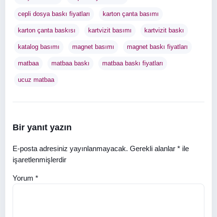
cepli dosya baskı fiyatları
karton çanta basımı
karton çanta baskısı
kartvizit basımı
kartvizit baskı
katalog basımı
magnet basımı
magnet baskı fiyatları
matbaa
matbaa baskı
matbaa baskı fiyatları
ucuz matbaa
Bir yanıt yazın
E-posta adresiniz yayınlanmayacak.
Gerekli alanlar
*
ile
işaretlenmişlerdir
Yorum
*