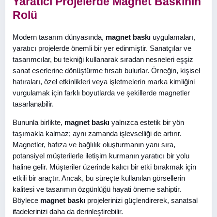
Yaratıcı Projelerde Magnet Baskının
Rolü
Modern tasarım dünyasında,
magnet baskı
uygulamaları,
yaratıcı projelerde önemli bir yer edinmiştir. Sanatçılar ve
tasarımcılar, bu tekniği kullanarak sıradan nesneleri eşşiz
sanat eserlerine dönüştürme fırsatı bulurlar. Örneğin, kişisel
hatıraları, özel etkinlikleri veya işletmelerin marka kimliğini
vurgulamak için farklı boyutlarda ve şekillerde magnetler
tasarlanabilir.
Bununla birlikte,
magnet baskı
yalnızca estetik bir yön
taşımakla kalmaz; aynı zamanda işlevselliği de artırır.
Magnetler, hafıza ve bağlılık oluşturmanın yanı sıra,
potansiyel müşterilerle iletişim kurmanın yaratıcı bir yolu
haline gelir. Müşteriler üzerinde kalıcı bir etki bırakmak için
etkili bir araçtır. Ancak, bu süreçte kullanılan görsellerin
kalitesi ve tasarımın özgünlüğü hayati öneme sahiptir.
Böylece
magnet baskı
projelerinizi güçlendirerek, sanatsal
ifadelerinizi daha da derinleştirebilir.