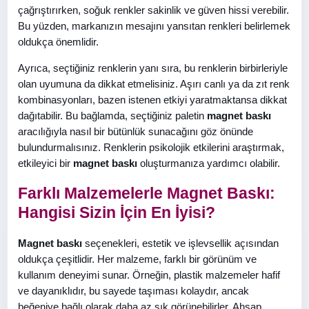
çağrıştırırken, soğuk renkler sakinlik ve güven hissi verebilir.
Bu yüzden, markanızın mesajını yansıtan renkleri belirlemek
oldukça önemlidir.
Ayrıca, seçtiğiniz renklerin yanı sıra, bu renklerin birbirleriyle
olan uyumuna da dikkat etmelisiniz. Aşırı canlı ya da zıt renk
kombinasyonları, bazen istenen etkiyi yaratmaktansa dikkat
dağıtabilir. Bu bağlamda, seçtiğiniz paletin
magnet baskı
aracılığıyla nasıl bir bütünlük sunacağını göz önünde
bulundurmalısınız. Renklerin psikolojik etkilerini araştırmak,
etkileyici bir
magnet baskı
oluşturmanıza yardımcı olabilir.
Farklı Malzemelerle Magnet Baskı:
Hangisi Sizin İçin En İyisi?
Magnet baskı
seçenekleri, estetik ve işlevsellik açısından
oldukça çeşitlidir. Her malzeme, farklı bir görünüm ve
kullanım deneyimi sunar. Örneğin, plastik malzemeler hafif
ve dayanıklıdır, bu sayede taşıması kolaydır, ancak
beğeniye bağlı olarak daha az şık görünebilirler. Ahşap