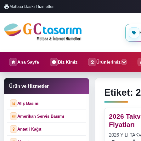
Matbaa Baskı Hizmetleri
H
Ana Sayfa
Biz Kimiz
Ürünlerimiz
Ürün ve Hizmetler
Etiket:
2
Afiş Basımı
2026 Tak
Amerikan Servis Basımı
Fiyatları
Antetli Kağıt
2026 YILI TA