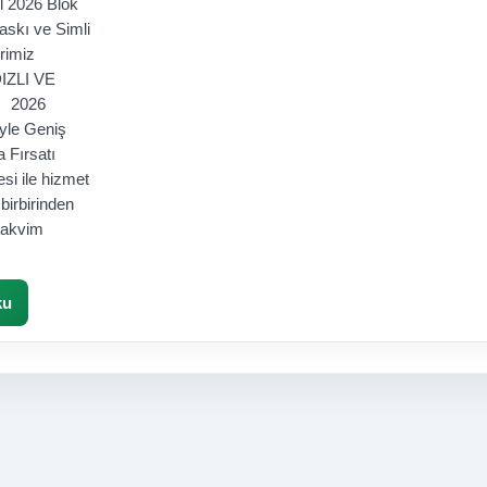
 2026 Blok
askı ve Simli
ellerimiz
IZLI VE
 2026
yle Geniş
a Fırsatı
esi ile hizmet
birbirinden
 takvim
ku