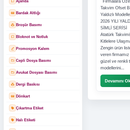
Firmalara Özel
Ajanda
Takvim Ofset B
Bardak Altlığı
Yaldızlı Mod
2026 YILI YALD
Broşür Basımı
SİMLİ SERİSİ
Atatürk Takvimi
Bloknot ve Notluk
Kitlelere Ulaşm
Zengin ürün list
Promosyon Kalem
veren firmamız 
Cepli Dosya Basımı
güzel ve renkli
modellerini...
Avukat Dosyası Basımı
Devamını O
Dergi Baskısı
Dönkart
Çıkartma Etiket
Halı Etiketi